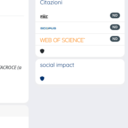
Citazioni
ND
ND
ND
social impact
NTACROCE (a