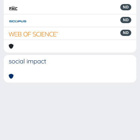
ND
ND
ND
social impact
Powered by
IRIS
-
about IRIS
-
Utilizzo dei cookie
-
Privacy
Copyright © 2026