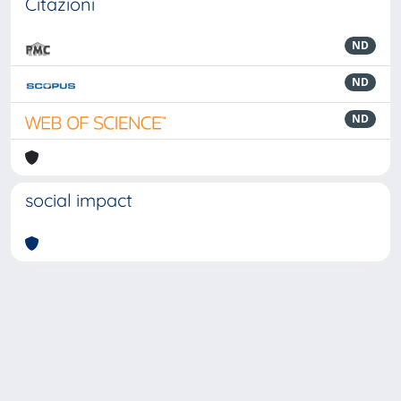
Citazioni
ND
ND
ND
social impact
Powered by
IRIS
-
about IRIS
-