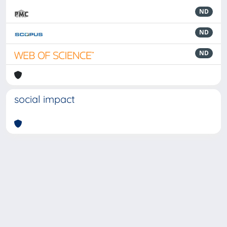
ND
ND
ND
social impact
Powered by
IRIS
-
about IRIS
-
Utilizzo dei cookie
-
Privacy
Copyright © 2026