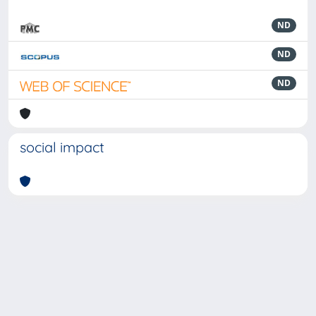
ND
ND
ND
social impact
Powered by
IRIS
-
about IRIS
-
Utilizzo dei cookie
-
Privacy
Copyright © 2026