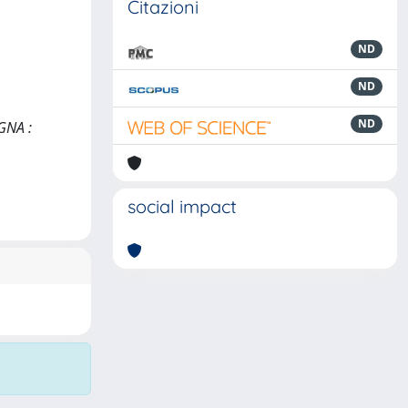
Citazioni
ND
ND
ND
GNA :
social impact