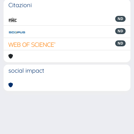
Citazioni
ND
ND
ND
social impact