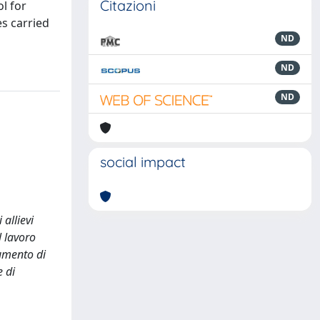
Citazioni
ol for
s carried
ND
ND
ND
social impact
allievi
l lavoro
rumento di
e di