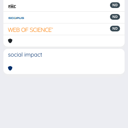
ND
ND
ND
social impact
Powered by
IRIS
-
about IRIS
-
Utilizzo dei cookie
-
Privacy
Copyright © 2026