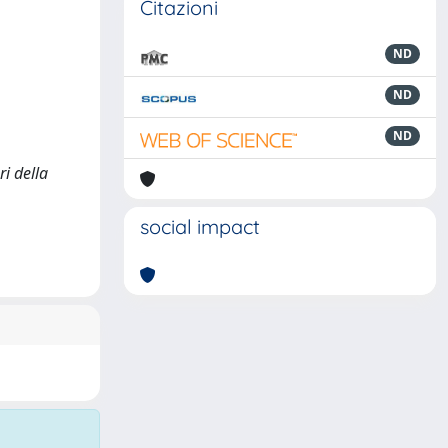
Citazioni
ND
ND
ND
ri della
social impact