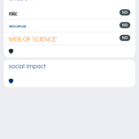
ND
ND
ND
social impact
Powered by
IRIS
-
about IRIS
-