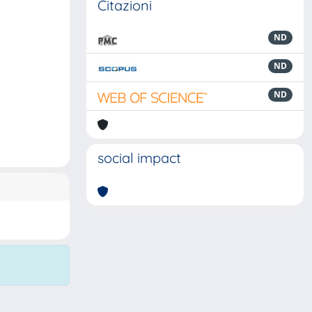
Citazioni
ND
ND
ND
social impact