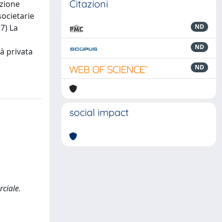
Citazioni
azione
societarie
7) La
ND
ND
à privata
ND
social impact
rciale.