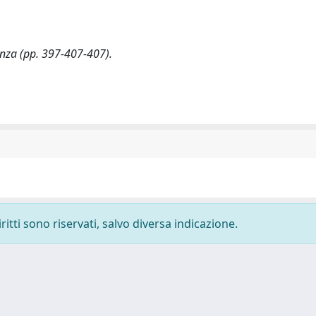
ienza (pp. 397-407-407).
ritti sono riservati, salvo diversa indicazione.