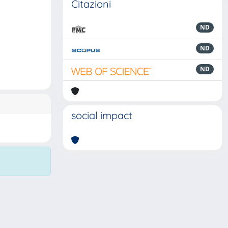
Citazioni
ND
ND
ND
social impact