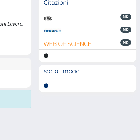
Citazioni
ND
oni Lavoro.
ND
ND
social impact