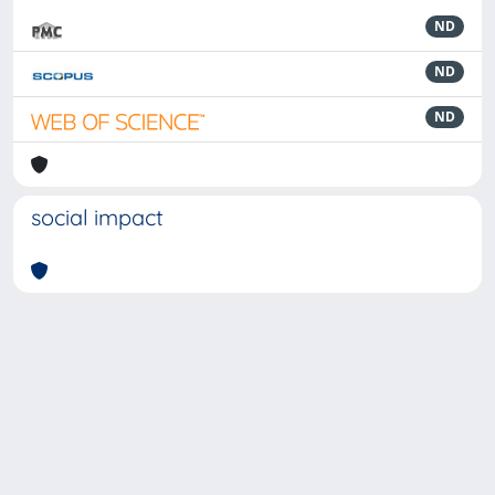
ND
ND
ND
social impact
Powered by
IRIS
-
about IRIS
-
Utilizzo dei cookie
-
Privacy
Copyright © 2026