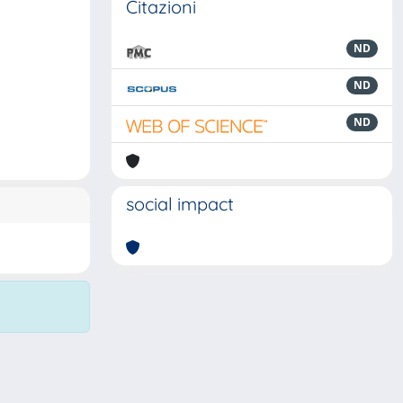
Citazioni
ND
ND
ND
social impact