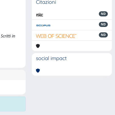
Citazioni
ND
ND
ND
critti in
social impact