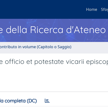
Home
Sfo
e della Ricerca d'Ateneo
ontributo in volume (Capitolo o Saggio)
 officio et potestate vicarii episco
a completa (DC)