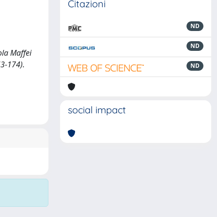
Citazioni
ND
ND
ola Maffei
63-174).
ND
social impact