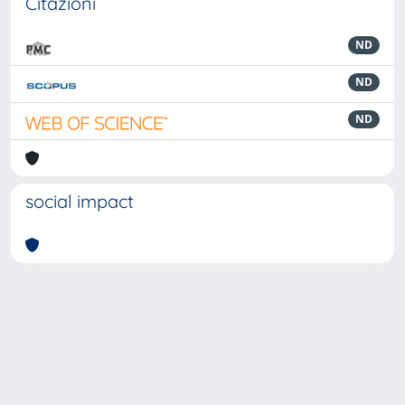
Citazioni
ND
ND
ND
social impact
Powered by
IRIS
-
about IRIS
-