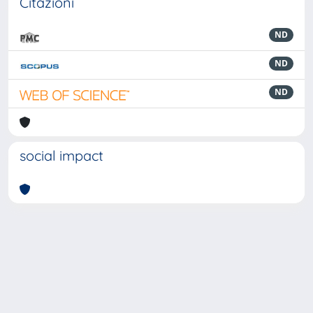
Citazioni
ND
ND
ND
social impact
Powered by
IRIS
-
about IRIS
-