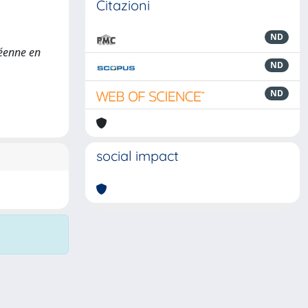
Citazioni
ND
péenne en
ND
ND
social impact