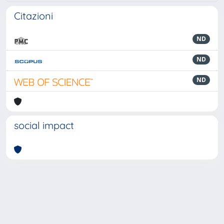
Citazioni
ND
ND
ND
social impact