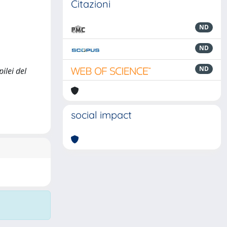
Citazioni
ND
ND
ND
ilei del
social impact