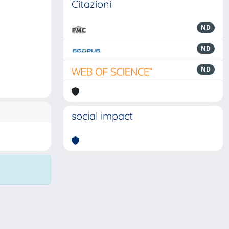
Citazioni
ND
ND
ND
social impact