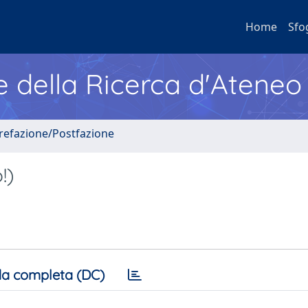
Home
Sfo
e della Ricerca d'Ateneo
Prefazione/Postfazione
!)
a completa (DC)