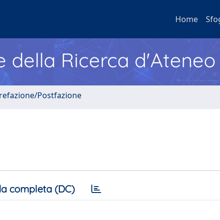
Home
Sfo
e della Ricerca d'Ateneo
Prefazione/Postfazione
a completa (DC)