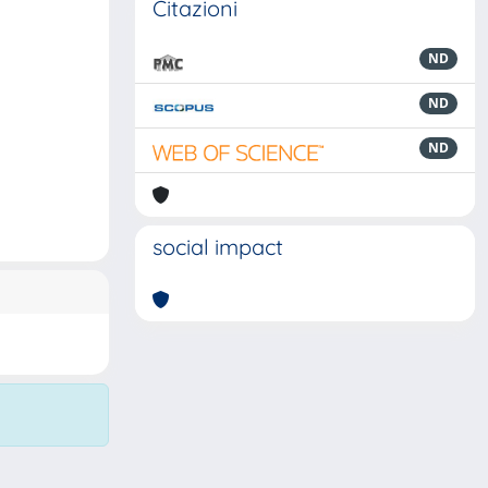
Citazioni
ND
ND
ND
social impact