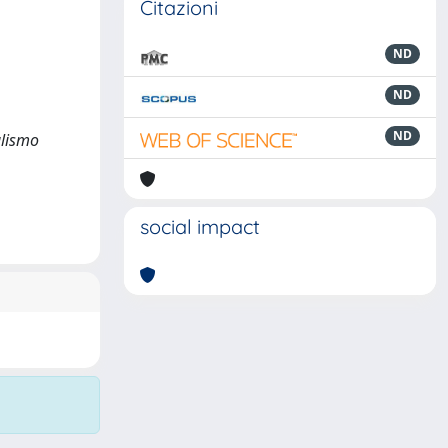
Citazioni
ND
ND
ND
ralismo
social impact