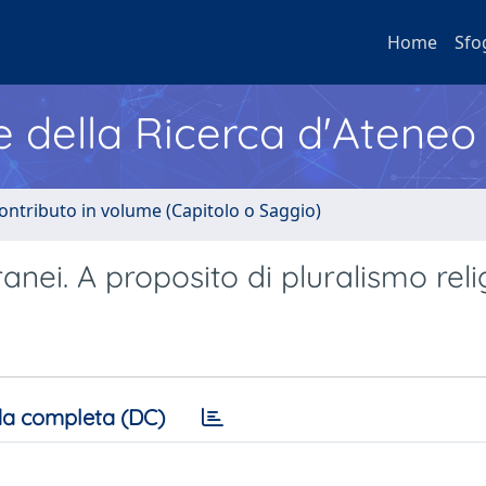
Home
Sfo
e della Ricerca d'Ateneo
ontributo in volume (Capitolo o Saggio)
tranei. A proposito di pluralismo rel
a completa (DC)