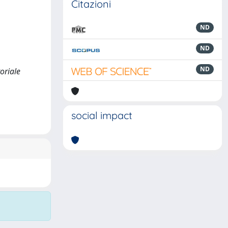
Citazioni
ND
ND
ND
toriale
social impact