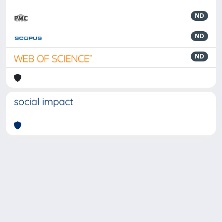
ND
ND
ND
social impact
Powered by
IRIS
-
about IRIS
-
Utilizzo dei cookie
-
Privacy
Copyright © 2026