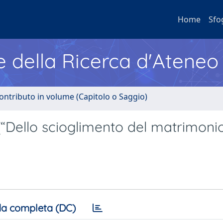
Home
Sfo
e della Ricerca d'Ateneo
ontributo in volume (Capitolo o Saggio)
 (“Dello scioglimento del matrimoni
a completa (DC)