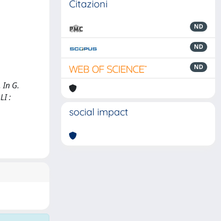
Citazioni
ND
ND
ND
 In G.
LI :
social impact