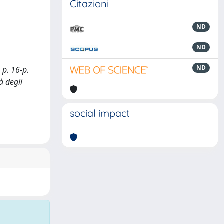
Citazioni
ND
ND
ND
 p. 16-p.
à degli
social impact