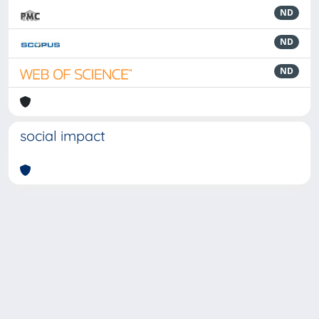
ND
ND
ND
social impact
Powered by
IRIS
-
about IRIS
-
Utilizzo dei cookie
-
Privacy
Copyright © 2026