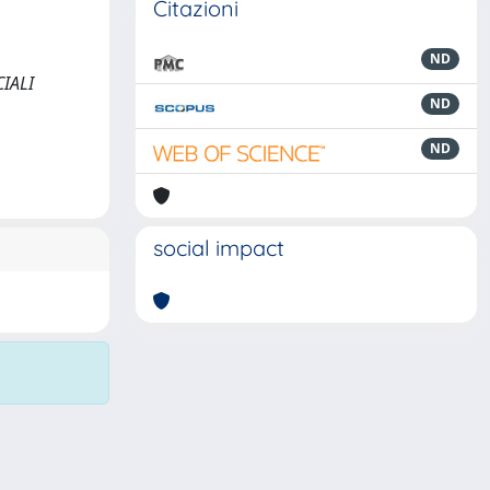
Citazioni
ND
CIALI
ND
ND
social impact