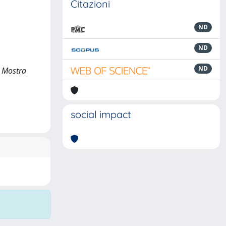
Citazioni
ND
ND
ND
. Mostra
social impact