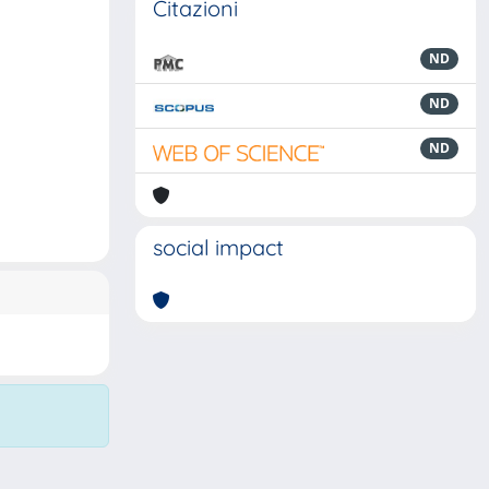
Citazioni
ND
ND
ND
social impact