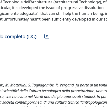
f Tecnologia dell’Architettura (Architectural Technology), o
ular, it is developed the issue of progressive dissolution, 
gicamente adeguata", that can still help the human being, i
at unfortunately hasn’t been sufficiently developed in our s
a completa (DC)
inari, M. Motterlini. S. Tagliagambe, R. Verganti, fa parte di un vol
 scientifici della Cultura tecnologica della progettazione, una tr
tura, che ha avuto nel Nardi uno dei più apprezzati studiosi. In par
ella società contemporanea, di una cultura tecnica “antropologic