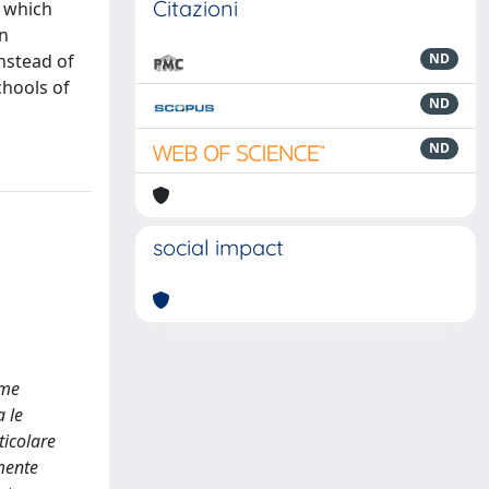
Citazioni
f which
in
nstead of
ND
chools of
ND
ND
social impact
ume
a le
ticolare
amente