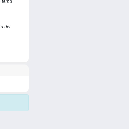
n tema
ra del