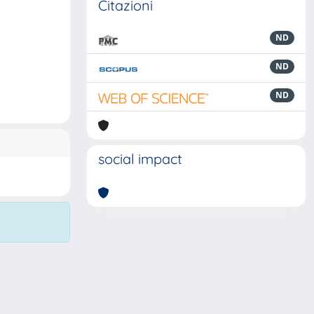
Citazioni
ND
ND
ND
social impact