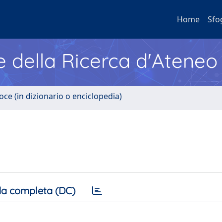
Home
Sfo
e della Ricerca d'Ateneo
oce (in dizionario o enciclopedia)
a completa (DC)