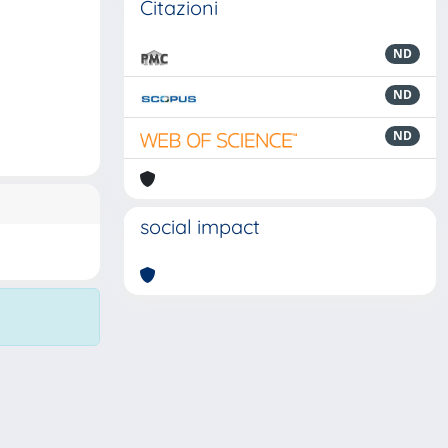
Citazioni
ND
ND
ND
social impact