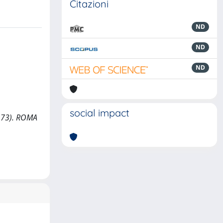
Citazioni
ND
ND
ND
social impact
-173). ROMA