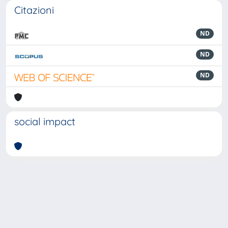
Citazioni
ND
ND
ND
social impact