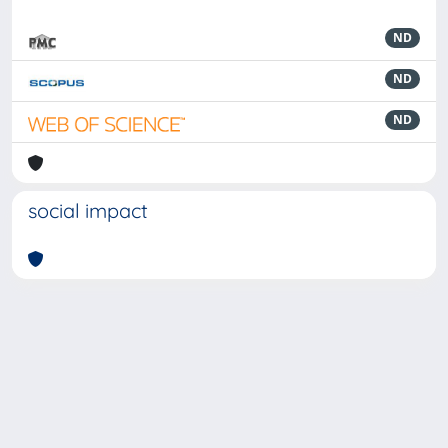
ND
ND
ND
social impact
Powered by
IRIS
-
about IRIS
-