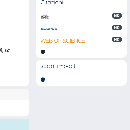
Citazioni
ND
ND
ND
), La
social impact