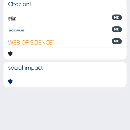
Citazioni
ND
ND
ND
social impact
Powered by
IRIS
-
about IRIS
-