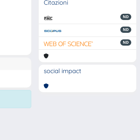
Citazioni
ND
ND
ND
social impact