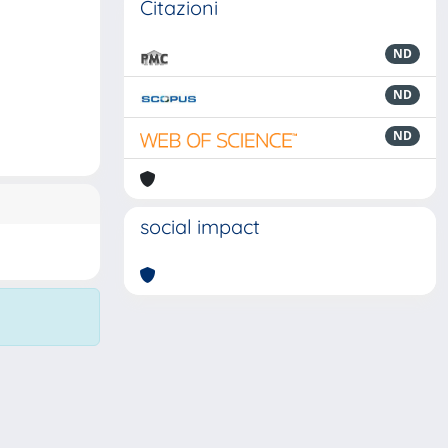
Citazioni
ND
ND
ND
social impact