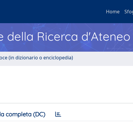
Home
Sfo
e della Ricerca d'Ateneo
oce (in dizionario o enciclopedia)
a completa (DC)