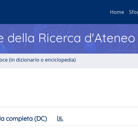
Home
Sfo
e della Ricerca d'Ateneo
oce (in dizionario o enciclopedia)
a completa (DC)