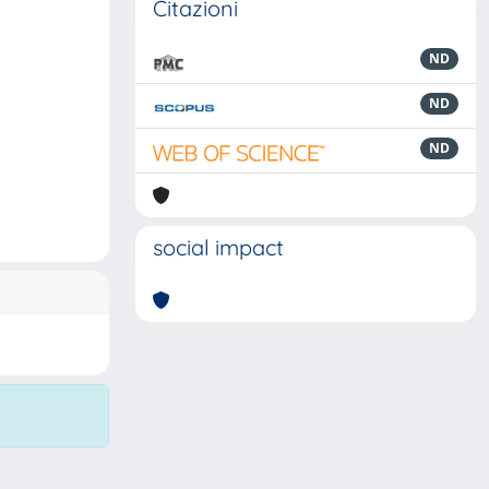
Citazioni
ND
ND
ND
social impact