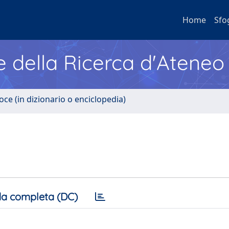
Home
Sfo
e della Ricerca d'Ateneo
oce (in dizionario o enciclopedia)
a completa (DC)