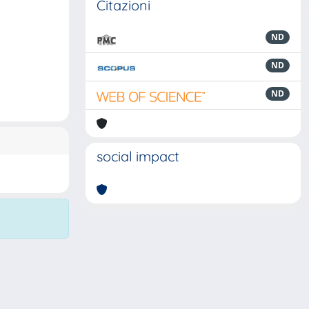
Citazioni
ND
ND
ND
social impact