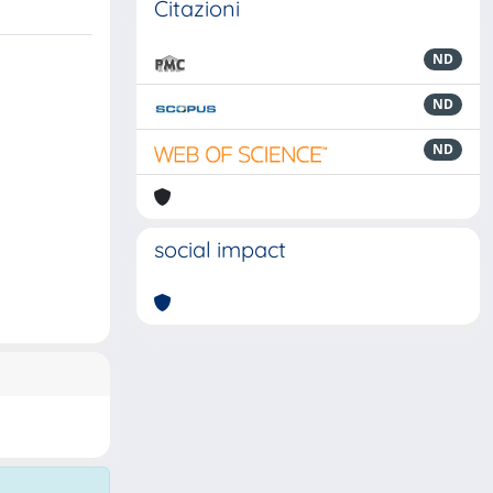
Citazioni
ND
ND
ND
social impact