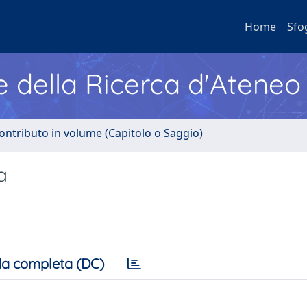
Home
Sfo
e della Ricerca d'Ateneo
ontributo in volume (Capitolo o Saggio)
a
a completa (DC)