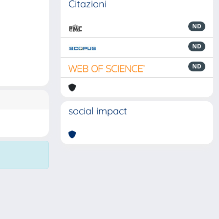
Citazioni
ND
ND
ND
social impact