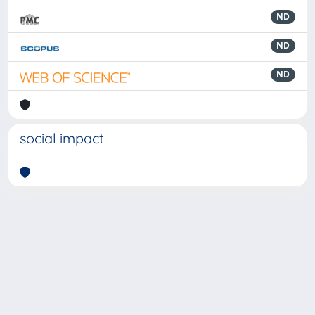
ND
ND
ND
social impact
Powered by
IRIS
-
about IRIS
-
Utilizzo dei cookie
-
Privacy
Copyright © 2026